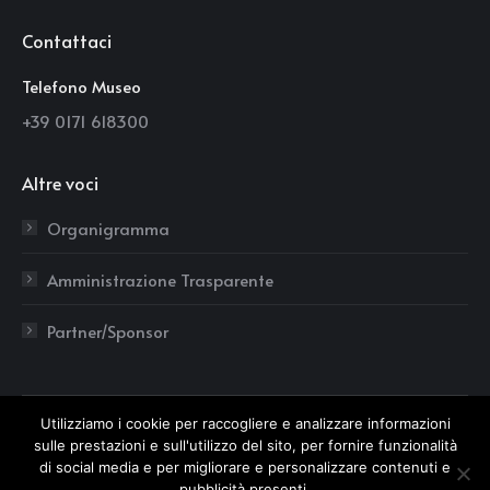
page
page
page
Contattaci
opens
opens
opens
in
in
in
Telefono Museo
new
new
new
+39 0171 618300
window
window
window
Altre voci
Organigramma
Amministrazione Trasparente
Partner/Sponsor
Utilizziamo i cookie per raccogliere e analizzare informazioni
sulle prestazioni e sull'utilizzo del sito, per fornire funzionalità
di social media e per migliorare e personalizzare contenuti e
pubblicità presenti.