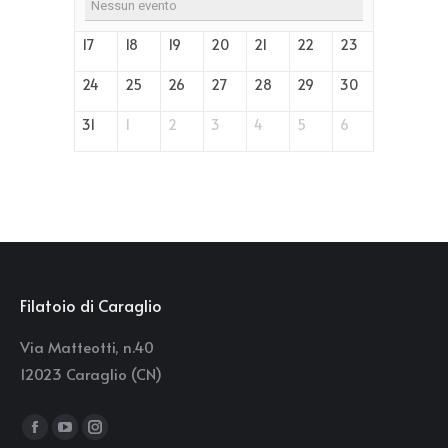
Nessun evento
17
18
19
20
21
22
23
24
25
26
27
28
29
30
31
1
2
3
4
5
6
Filatoio di Caraglio
Via Matteotti, n.40
12023 Caraglio (CN)
Find us on:
Facebook
YouTube
Instagram