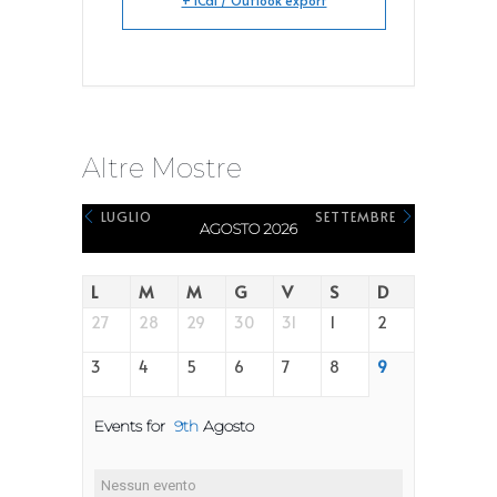
+ iCal / Outlook export
Altre Mostre
LUGLIO
SETTEMBRE
AGOSTO 2026
L
M
M
G
V
S
D
27
28
29
30
31
1
2
3
4
5
6
7
8
9
Events for
9th
Agosto
Nessun evento