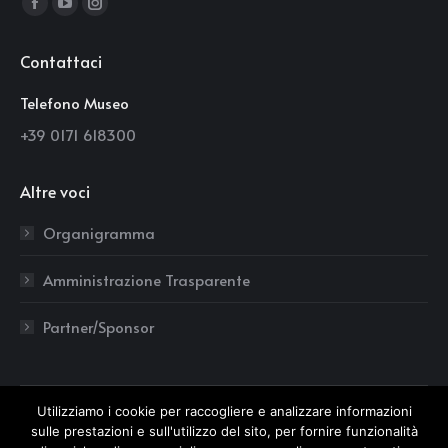
Find us on:
Facebook
YouTube
Instagram
page
page
page
Contattaci
opens
opens
opens
in
in
in
Telefono Museo
new
new
new
+39 0171 618300
window
window
window
Altre voci
Organigramma
Amministrazione Trasparente
Partner/Sponsor
Utilizziamo i cookie per raccogliere e analizzare informazioni
sulle prestazioni e sull'utilizzo del sito, per fornire funzionalità