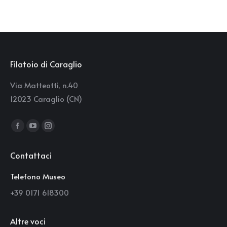
Filatoio di Caraglio
Via Matteotti, n.40
12023 Caraglio (CN)
Find us on:
Facebook
YouTube
Instagram
page
page
page
Contattaci
opens
opens
opens
in
in
in
Telefono Museo
new
new
new
+39 0171 618300
window
window
window
Altre voci