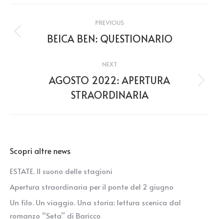
Post
PREVIOUS
navigation
BEICA BEN: QUESTIONARIO
Previous
post:
NEXT
AGOSTO 2022: APERTURA
Next
STRAORDINARIA
post:
Scopri altre news
ESTATE. Il suono delle stagioni
Apertura straordinaria per il ponte del 2 giugno
Un filo. Un viaggio. Una storia: lettura scenica dal
romanzo “Seta” di Baricco