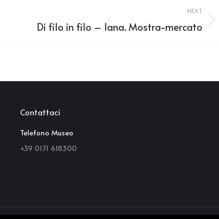
NEXT
Di filo in filo – lana. Mostra-mercato
Next
post:
Contattaci
Telefono Museo
+39 0171 618300