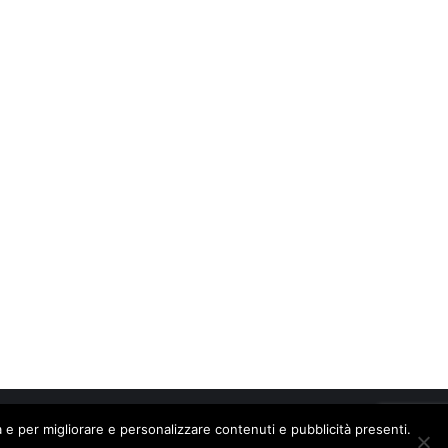
dia e per migliorare e personalizzare contenuti e pubblicità presenti.
Web:
GEM communication