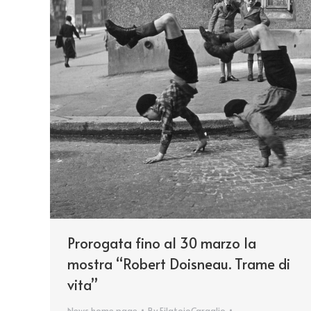
Prorogata fino al 30 marzo la
mostra “Robert Doisneau. Trame di
vita”
News home page
By
FilatoioCaraglio