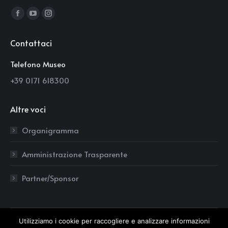
Find us on:
Facebook
YouTube
Instagram
page
page
page
Contattaci
opens
opens
opens
in
in
in
Telefono Museo
new
new
new
+39 0171 618300
window
window
window
Altre voci
Organigramma
Amministrazione Trasparente
Partner/Sponsor
Utilizziamo i cookie per raccogliere e analizzare informazioni