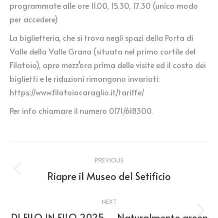
programmate alle ore 11.00, 15.30, 17.30 (unico modo
per accedere)
La biglietteria, che si trova negli spazi della Porta di
Valle della Valle Grana (situata nel primo cortile del
Filatoio), apre mezz’ora prima delle visite ed il costo dei
biglietti e le riduzioni rimangono invariati:
https://www.filatoiocaraglio.it/tariffe/
Per info chiamare il numero 0171/618300.
Post
PREVIOUS
navigation
Riapre il Museo del Setificio
Previous
post:
NEXT
DI FILO IN FILO 2025 – Naturalmente green
Next