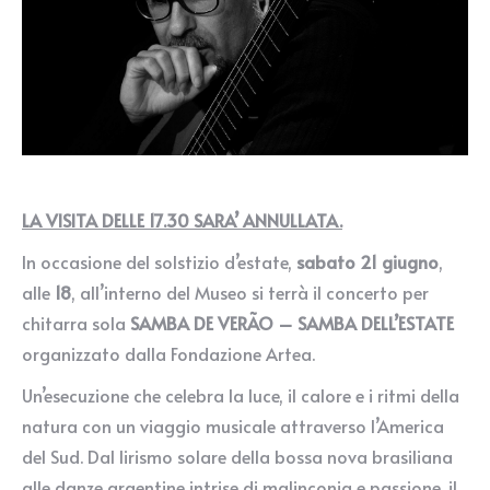
LA VISITA DELLE 17.30 SARA’ ANNULLATA.
In occasione del solstizio d’estate,
sabato 21 giugno
,
alle
18
, all’interno del Museo
si terrà il concerto per
chitarra sola
SAMBA DE VERÃO – SAMBA DELL’ESTATE
organizzato dalla Fondazione Artea.
Un’esecuzione che celebra la luce, il calore e i ritmi della
natura con un viaggio musicale attraverso l’America
del Sud. Dal lirismo solare della bossa nova brasiliana
alle danze argentine intrise di malinconia e passione, il