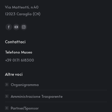
Via Matteotti, n.40
12023 Caraglio (CN)
Find us on:
Facebook
YouTube
Instagram
page
page
page
Contattaci
opens
opens
opens
in
in
in
Telefono Museo
new
new
new
+39 0171 618300
window
window
window
Altre voci
Organigramma
Amministrazione Trasparente
Partner/Sponsor