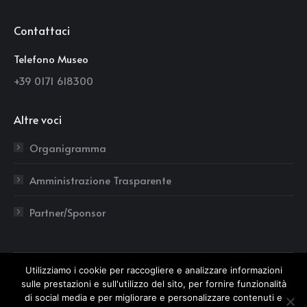
page
page
page
Contattaci
opens
opens
opens
in
in
in
Telefono Museo
new
new
new
+39 0171 618300
window
window
window
Altre voci
Organigramma
Amministrazione Trasparente
Partner/Sponsor
Utilizziamo i cookie per raccogliere e analizzare informazioni
sulle prestazioni e sull'utilizzo del sito, per fornire funzionalità
di social media e per migliorare e personalizzare contenuti e