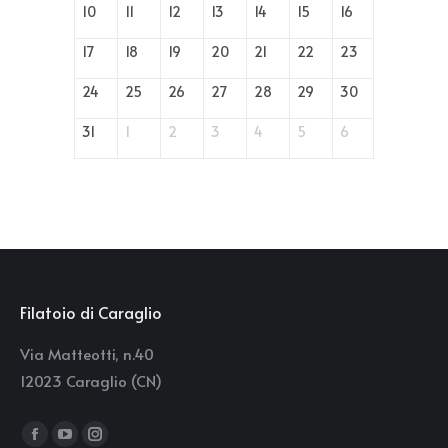
10
11
12
13
14
15
16
17
18
19
20
21
22
23
24
25
26
27
28
29
30
31
1
2
3
4
5
6
Filatoio di Caraglio
Via Matteotti, n.40
12023 Caraglio (CN)
Find us on:
Facebook
YouTube
Instagram