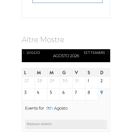
Altre Mostre
LUGLIO
SETTEMBRE
AGOSTO 2026
L
M
M
G
V
S
D
27
28
29
30
31
1
2
3
4
5
6
7
8
9
Events for
9th
Agosto
Nessun evento