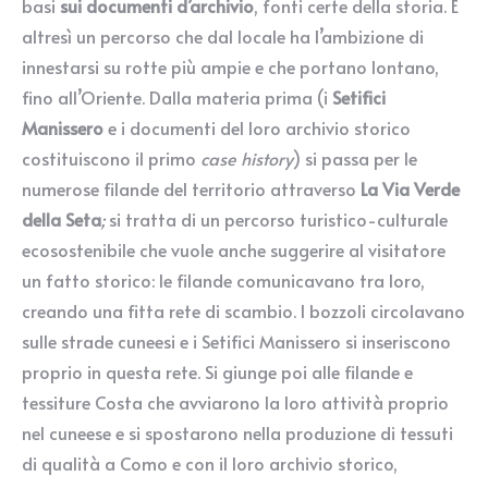
basi
sui documenti d’archivio
, fonti certe della storia. É
altresì un percorso che dal locale ha l’ambizione di
innestarsi su rotte più ampie e che portano lontano,
fino all’Oriente. Dalla materia prima (i
Setifici
Manissero
e i documenti del loro archivio storico
costituiscono il primo
case history
) si passa per le
numerose filande del territorio attraverso
La Via Verde
della Seta
;
si tratta di un percorso turistico-culturale
ecosostenibile che vuole anche suggerire al visitatore
un fatto storico: le filande comunicavano tra loro,
creando una fitta rete di scambio. I bozzoli circolavano
sulle strade cuneesi e i Setifici Manissero si inseriscono
proprio in questa rete. Si giunge poi alle filande e
tessiture Costa che avviarono la loro attività proprio
nel cuneese e si spostarono nella produzione di tessuti
di qualità a Como e con il loro archivio storico,