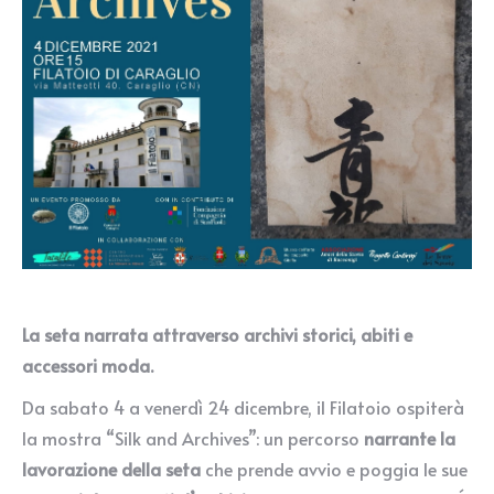
La seta narrata attraverso archivi storici, abiti e
accessori moda.
Da sabato 4 a venerdì 24 dicembre, il Filatoio ospiterà
la mostra “Silk and Archives”: un percorso
narrante la
lavorazione della seta
che prende avvio e poggia le sue