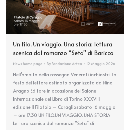
Un filo. Un viaggio. Una storia: lettura
scenica dal romanzo “Seta” di Baricco
News home page
By
Fondazione Artea
12 Maggio 2026
Nell’ambito della rassegna Venerati inchiostri. La
festa del lettore ostinato organizzata da Nino
Aragno Editore in occasione del Salone
Internazionale del Libro di Torino XXXVIII
edizione Il Filatoio – Caragliosabato 16 maggio
– ore 17.30 UN FILO.UN VIAGGIO. UNA STORIA
Lettura scenica dal romanzo “Seta” di