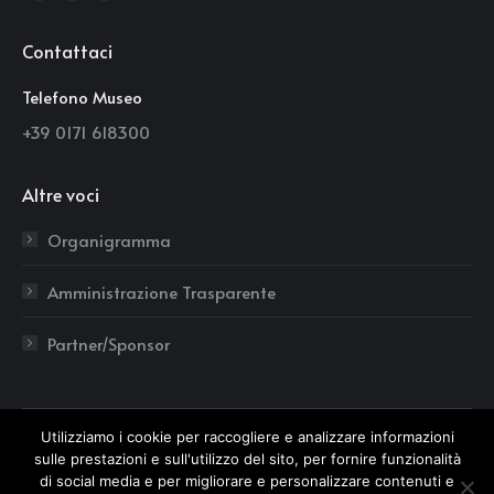
page
page
page
Contattaci
opens
opens
opens
in
in
in
Telefono Museo
new
new
new
+39 0171 618300
window
window
window
Altre voci
Organigramma
Amministrazione Trasparente
Partner/Sponsor
Utilizziamo i cookie per raccogliere e analizzare informazioni
sulle prestazioni e sull'utilizzo del sito, per fornire funzionalità
di social media e per migliorare e personalizzare contenuti e