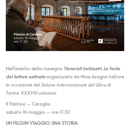
Nell’ambito della rassegna
Venerati inchiostri. La festa
del lettore ostinato
organizzata da Nino Aragno Editore
in occasione del
Salone Internazionale del Libro
di
Torino
XXXVIII edizione
Il Filatoio – Caraglio
sabato 16 maggio – ore 17.30
UN FILO.UN VIAGGIO. UNA STORIA